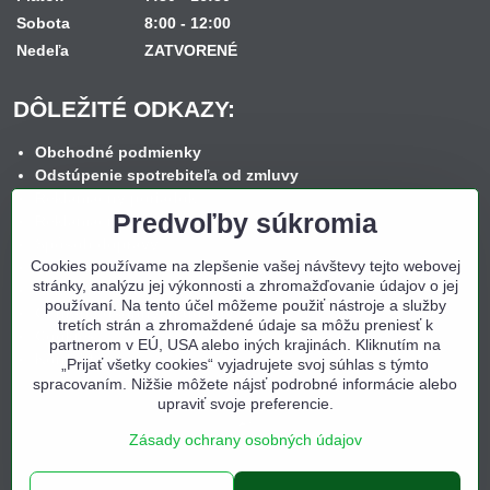
Sobota
8:00 - 12:00
Nedeľa
ZATVORENÉ
DÔLEŽITÉ ODKAZY:
Obchodné podmienky
Odstúpenie spotrebiteľa od zmluvy
Reklamačný poriadok
Predvoľby súkromia
Reklamačný formulár
Spôsob dopravy
Cookies používame na zlepšenie vašej návštevy tejto webovej
Spôsob platby
stránky, analýzu jej výkonnosti a zhromažďovanie údajov o jej
Nákup na splátky
používaní. Na tento účel môžeme použiť nástroje a služby
Ochrana osobných údajov
tretích strán a zhromaždené údaje sa môžu preniesť k
Cookies
partnerom v EÚ, USA alebo iných krajinách. Kliknutím na
Kontakt
„Prijať všetky cookies“ vyjadrujete svoj súhlas s týmto
spracovaním. Nižšie môžete nájsť podrobné informácie alebo
upraviť svoje preferencie.
Zásady ochrany osobných údajov