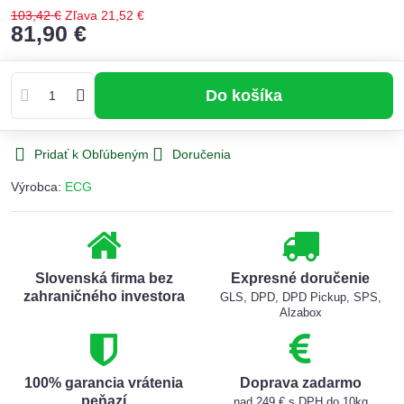
103,42 €
Zľava
21,52 €
81,90 €
Do košíka
Pridať k Obľúbeným
Doručenia
Výrobca:
ECG
Slovenská firma bez
Expresné doručenie
zahraničného investora
GLS, DPD, DPD Pickup, SPS,
Alzabox
100% garancia vrátenia
Doprava zadarmo
peňazí
nad 249 € s DPH do 10kg