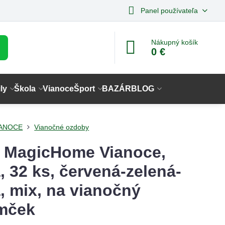
Panel používateľa
Nákupný košík
0 €
ly
Škola
Vianoce
Šport
BAZÁR
BLOG
IANOCE
Vianočné ozdoby
 MagicHome Vianoce,
, 32 ks, červená-zelená-
a, mix, na vianočný
mček