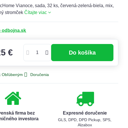
cHome Vianoce, sada, 32 ks, červená-zelená-biela, mix,
ný stromček
Čítajte viac
e odbojna.sk
25 €
Do košíka
 k Obľúbeným
Doručenia
venská firma bez
Expresné doručenie
ničného investora
GLS, DPD, DPD Pickup, SPS,
Alzabox