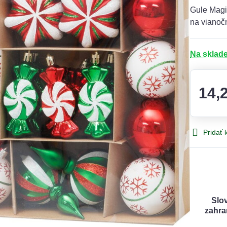
Gule Magi
na vianoč
Na sklad
14,
Pridať
Slo
zahra