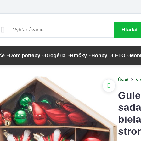
Hľadať
če
Dom.potreby
Drogéria
Hračky
Hobby
LETO
Mobi
Úvod
V
Gule
sada
biel
stro