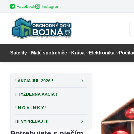
Facebook
Instagram
Satelity
Malé spotrebiče
Krása
Elektronika
Počíta
! AKCIA JÚL 2026 !
! TÝŽDENNÁ AKCIA !
! N O V I N K Y !
!!! VÝPREDAJ !!!
Potrebujete s niečím