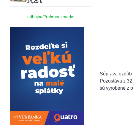
14,25 €
odbojna/?ref=bookmarks
Súprava ozdôb 
Pozostáva z 32 
sú vyrobené z p