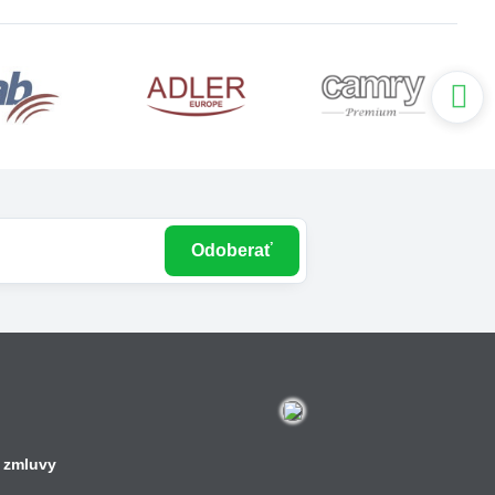
Odoberať
 zmluvy