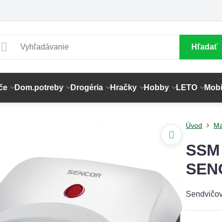
Hľadať
če
Dom.potreby
Drogéria
Hračky
Hobby
LETO
Mobi
Úvod
Ma
SSM 
SEN
Sendvičo