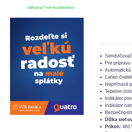
odbojna/?ref=bookmarks
Sendvičova
Pre prípravu
Automatická 
Ľahko čistit
Nepriľnavá p
Tepelne izol
Indikátor pr
Indikátor nah
Bezpečnostná
Dĺžka sieťo
Príkon:
460