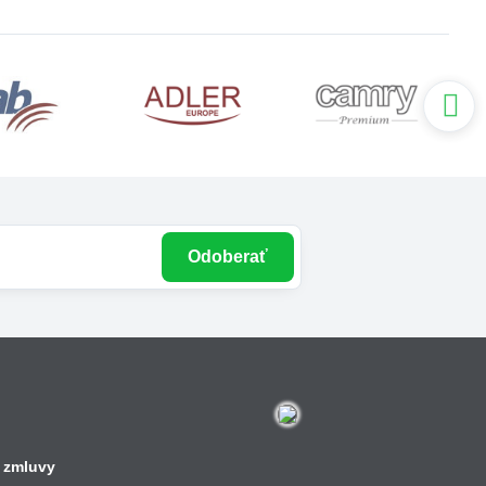
Odoberať
 zmluvy