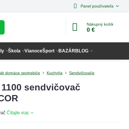
Panel používateľa
Nákupný košík
0 €
ly
Škola
Vianoce
Šport
BAZÁR
BLOG
lé domáce spotrebiče
Kuchyňa
Sendvičovače
1100 sendvičovač
COR
vač
Čítajte viac