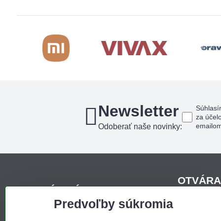
Newsletter
Súhlasí
za účel
emailo
Odoberať naše novinky:
OTVÁRA
KDE NÁS NÁJDETE
Predvoľby súkromia
Pondelo
Sídlo firmy, korešpondenčná adresa,
Utorok