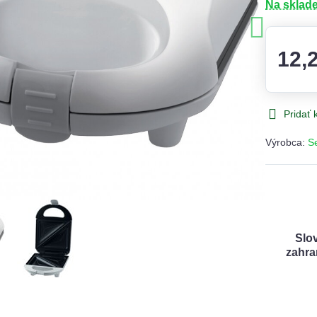
Na sklad
12,
Pridať
Výrobca:
S
Slo
zahra