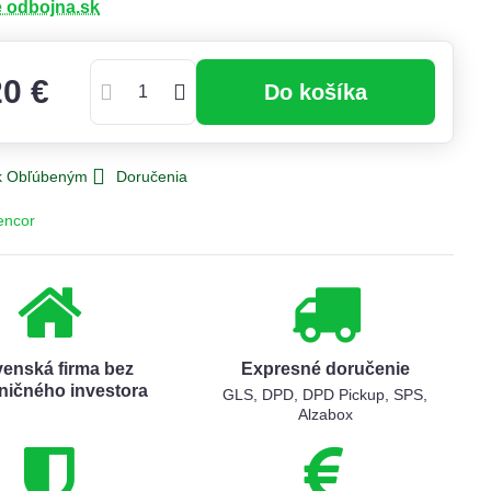
e odbojna.sk
20 €
Do košíka
 k Obľúbeným
Doručenia
encor
venská firma bez
Expresné doručenie
ničného investora
GLS, DPD, DPD Pickup, SPS,
Alzabox