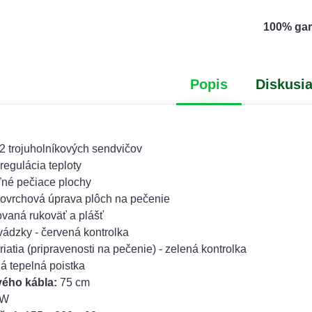
100% gar
Popis
Diskusi
č
 2 trojuholníkových sendvičov
regulácia teploty
eľné pečiace plochy
ovrchová úprava plôch na pečenie
ovaná rukoväť a plášť
evádzky - červená kontrolka
riatia (pripravenosti na pečenie) - zelená kontrolka
 tepelná poistka
vého kábla:
75 cm
 W