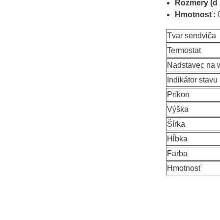
Rozmery (d 
Hmotnosť:
0
Tvar sendviča
Termostat
Nadstavec na 
Indikátor stavu
Príkon
Výška
Šírka
Hĺbka
Farba
Hmotnosť