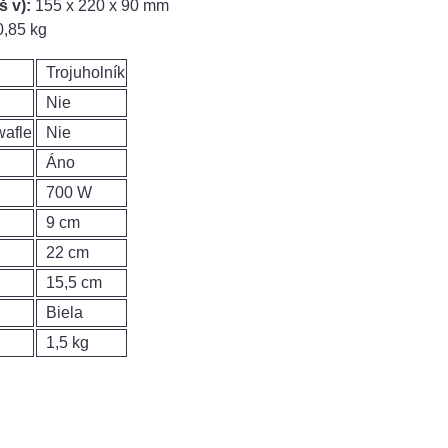
š v):
155 x 220 x 90 mm
,85 kg
Trojuholník
Nie
wafle
Nie
Áno
700 W
9 cm
22 cm
15,5 cm
Biela
1,5 kg