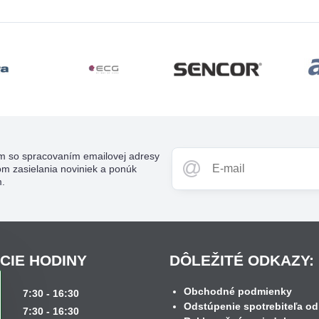
m so spracovaním emailovej adresy
om zasielania noviniek a ponúk
m.
CIE HODINY
DÔLEŽITÉ ODKAZY:
Obchodné podmienky
k
7:30 - 16:30
Odstúpenie spotrebiteľa od
7:30 - 16:30