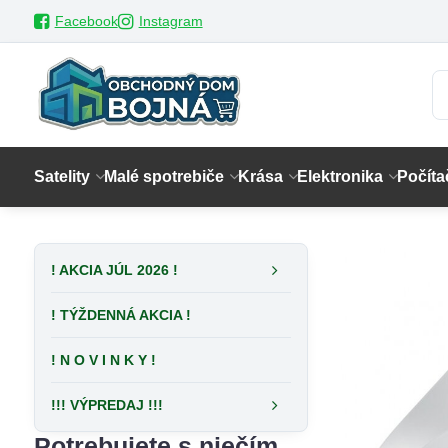
Facebook
Instagram
Satelity
Malé spotrebiče
Krása
Elektronika
Počíta
! AKCIA JÚL 2026 !
! TÝŽDENNÁ AKCIA !
! N O V I N K Y !
!!! VÝPREDAJ !!!
Potrebujete s niečím