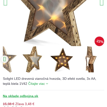
22%
Solight LED drevená vianočná hvezda, 3D efekt svetla, 3x AA,
teplá biela 1V42
Čítajte viac
Na sklade odbojna.sk
15,38 €
Zľava
3,48 €