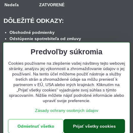
Nedeľa
ZATVORENÉ
DÔLEŽITÉ ODKAZY:
Obchodné podmienky
Odstúpenie spotrebiteľa od zmluvy
Reklamačný poriadok
Predvoľby súkromia
Reklamačný formulár
Spôsob dopravy
Cookies používame na zlepšenie vašej návštevy tejto webovej
Spôsob platby
stránky, analýzu jej výkonnosti a zhromažďovanie údajov o jej
Nákup na splátky
používaní. Na tento účel môžeme použiť nástroje a služby
Ochrana osobných údajov
tretích strán a zhromaždené údaje sa môžu preniesť k
Cookies
partnerom v EÚ, USA alebo iných krajinách. Kliknutím na
Kontakt
„Prijať všetky cookies“ vyjadrujete svoj súhlas s týmto
spracovaním. Nižšie môžete nájsť podrobné informácie alebo
upraviť svoje preferencie.
Zásady ochrany osobných údajov
Odmietnuť všetko
©
2026
Copyright
Prijať všetky cookies
Predvoľby súkromia
Zásady ochrany osobných údajov