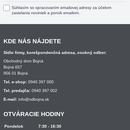
Súhlasím so spracovaním emailovej adresy za účelom
zasielania noviniek a ponúk emailom.
KDE NÁS NÁJDETE
Sídlo firmy, korešpondenčná adresa, osobný odber:
Obchodný dom Bojná
Bojná 657
956 01 Bojná
Tel. e-shop:
0940 397 000
Tel. predajňa:
0940 397 002
E-mail:
info@odbojna.sk
OTVÁRACIE HODINY
Pondelok
7:30 - 16:30