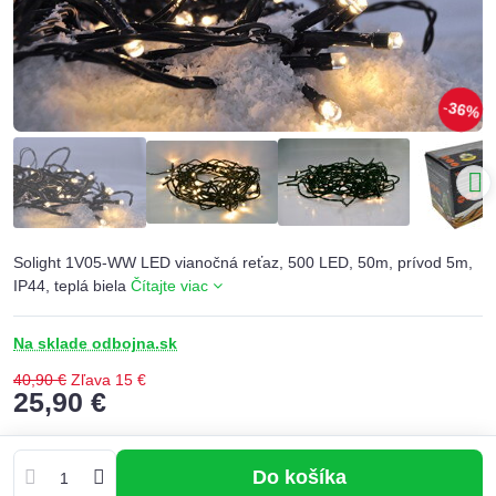
36%
Solight 1V05-WW LED vianočná reťaz, 500 LED, 50m, prívod 5m,
IP44, teplá biela
Čítajte viac
Na sklade odbojna.sk
40,90 €
Zľava
15 €
25,90 €
Do košíka