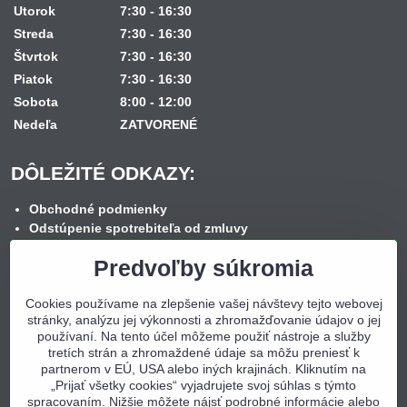
Utorok
7:30 - 16:30
Streda
7:30 - 16:30
Štvrtok
7:30 - 16:30
Piatok
7:30 - 16:30
Sobota
8:00 - 12:00
Nedeľa
ZATVORENÉ
DÔLEŽITÉ ODKAZY:
Obchodné podmienky
Odstúpenie spotrebiteľa od zmluvy
Reklamačný poriadok
Predvoľby súkromia
Reklamačný formulár
Spôsob dopravy
Cookies používame na zlepšenie vašej návštevy tejto webovej
Spôsob platby
stránky, analýzu jej výkonnosti a zhromažďovanie údajov o jej
Nákup na splátky
používaní. Na tento účel môžeme použiť nástroje a služby
Ochrana osobných údajov
tretích strán a zhromaždené údaje sa môžu preniesť k
Cookies
partnerom v EÚ, USA alebo iných krajinách. Kliknutím na
Kontakt
„Prijať všetky cookies“ vyjadrujete svoj súhlas s týmto
spracovaním. Nižšie môžete nájsť podrobné informácie alebo