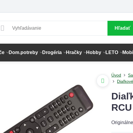
Hľadať
če
Dom.potreby
Drogéria
Hračky
Hobby
LETO
Mobi
Úvod
Sa
Diaľkov
Diaľ
RCU
Originálne