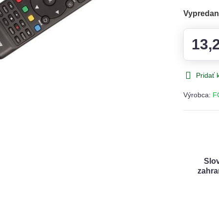
Vypreda
13,
Pridať
Výrobca:
F
Slo
zahra