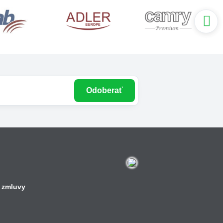
Odoberať
 zmluvy