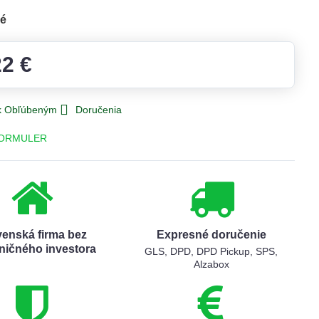
né
22 €
 k Obľúbeným
Doručenia
ORMULER
venská firma bez
Expresné doručenie
ničného investora
GLS, DPD, DPD Pickup, SPS,
Alzabox