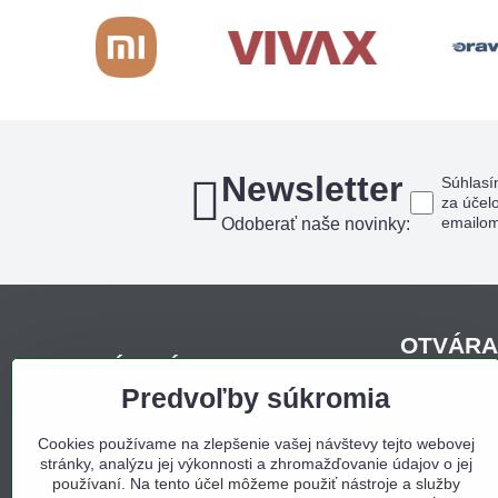
Newsletter
Súhlasí
za účel
emailo
Odoberať naše novinky:
OTVÁRA
KDE NÁS NÁJDETE
Predvoľby súkromia
Pondelo
Sídlo firmy, korešpondenčná adresa,
Utorok
osobný odber:
Cookies používame na zlepšenie vašej návštevy tejto webovej
Streda
stránky, analýzu jej výkonnosti a zhromažďovanie údajov o jej
Obchodný dom Bojná
Štvrtok
používaní. Na tento účel môžeme použiť nástroje a služby
Bojná 657