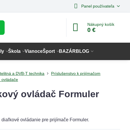
Panel používateľa
Nákupný košík
0 €
ly
Škola
Vianoce
Šport
BAZÁR
BLOG
telitná a DVB-T technika
Príslušenstvo k prijímačom
é ovládače
kový ovládač Formuler
 diaľkové ovládanie pre prijímače Formuler.