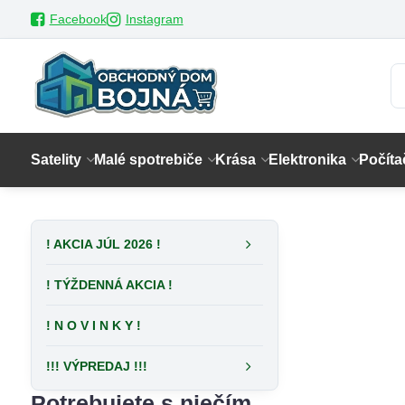
Facebook
Instagram
Satelity
Malé spotrebiče
Krása
Elektronika
Počíta
! AKCIA JÚL 2026 !
! TÝŽDENNÁ AKCIA !
! N O V I N K Y !
!!! VÝPREDAJ !!!
Potrebujete s niečím