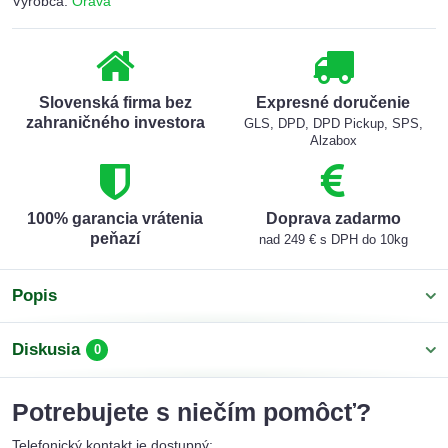
Výrobca:
Orava
Slovenská firma bez
Expresné doručenie
zahraničného investora
GLS, DPD, DPD Pickup, SPS,
Alzabox
100% garancia vrátenia
Doprava zadarmo
peňazí
nad 249 € s DPH do 10kg
Popis
Diskusia
0
Potrebujete s niečím pomôcť?
Telefonický kontakt je dostupný: