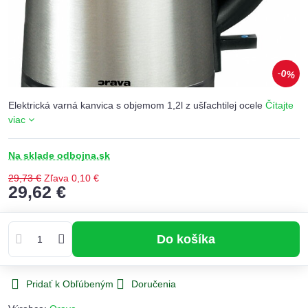
0%
Elektrická varná kanvica s objemom 1,2l z ušľachtilej ocele
Čítajte
viac
Na sklade odbojna.sk
29,73 €
Zľava
0,10 €
29,62 €
Do košíka
Pridať k Obľúbeným
Doručenia