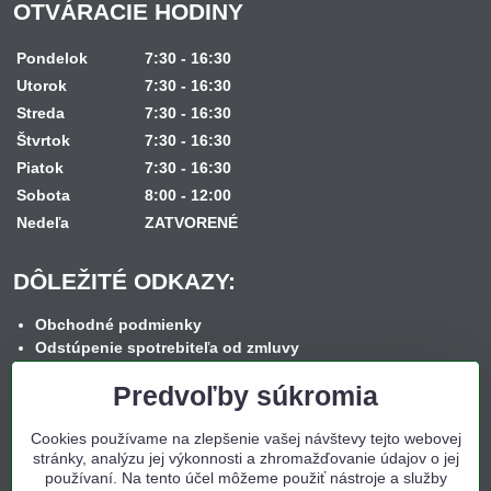
OTVÁRACIE HODINY
Pondelok
7:30 - 16:30
Utorok
7:30 - 16:30
Streda
7:30 - 16:30
Štvrtok
7:30 - 16:30
Piatok
7:30 - 16:30
Sobota
8:00 - 12:00
Nedeľa
ZATVORENÉ
DÔLEŽITÉ ODKAZY:
Obchodné podmienky
Odstúpenie spotrebiteľa od zmluvy
Reklamačný poriadok
Predvoľby súkromia
Reklamačný formulár
Spôsob dopravy
Cookies používame na zlepšenie vašej návštevy tejto webovej
Spôsob platby
stránky, analýzu jej výkonnosti a zhromažďovanie údajov o jej
Nákup na splátky
používaní. Na tento účel môžeme použiť nástroje a služby
Ochrana osobných údajov