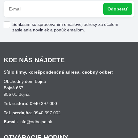
Odoberať
Súhlasím so spracovaním emailovej adresy za účelom
zasielania noviniek a ponúk emailom.
KDE NÁS NÁJDETE
Sídlo firmy, korešpondenčná adresa, osobný odber:
Obchodný dom Bojná
Bojná 657
956 01 Bojná
Tel. e-shop:
0940 397 000
Tel. predajňa:
0940 397 002
E-mail:
info@odbojna.sk
OTVÁRACIE HODINY