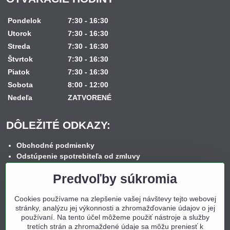
Pondelok
7:30 - 16:30
Utorok
7:30 - 16:30
Streda
7:30 - 16:30
Štvrtok
7:30 - 16:30
Piatok
7:30 - 16:30
Sobota
8:00 - 12:00
Nedeľa
ZATVORENÉ
DÔLEŽITÉ ODKAZY:
Obchodné podmienky
Odstúpenie spotrebiteľa od zmluvy
Reklamačný poriadok
Predvoľby súkromia
Reklamačný formulár
Spôsob dopravy
Cookies používame na zlepšenie vašej návštevy tejto webovej
Spôsob platby
stránky, analýzu jej výkonnosti a zhromažďovanie údajov o jej
Nákup na splátky
používaní. Na tento účel môžeme použiť nástroje a služby
Ochrana osobných údajov
tretích strán a zhromaždené údaje sa môžu preniesť k