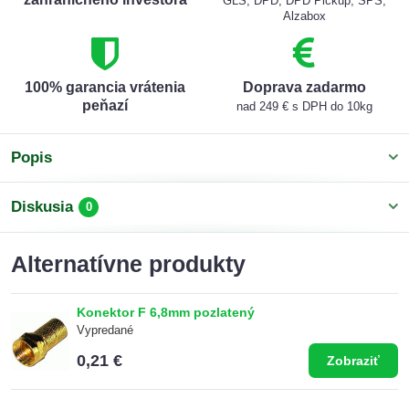
GLS, DPD, DPD Pickup, SPS,
Alzabox
100% garancia vrátenia
Doprava zadarmo
peňazí
nad 249 € s DPH do 10kg
Popis
Diskusia
0
Alternatívne produkty
Konektor F 6,8mm pozlatený
Vypredané
0,21 €
Zobraziť