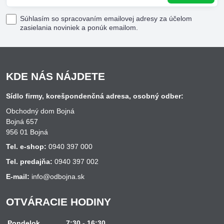
Súhlasím so spracovaním emailovej adresy za účelom
zasielania noviniek a ponúk emailom.
KDE NÁS NÁJDETE
Sídlo firmy, korešpondenčná adresa, osobný odber:
Obchodný dom Bojná
Bojná 657
956 01 Bojná
Tel. e-shop:
0940 397 000
Tel. predajňa:
0940 397 002
E-mail:
info@odbojna.sk
OTVÁRACIE HODINY
Pondelok
7:30 - 16:30