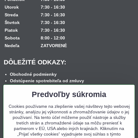
Utorok
7:30 - 16:30
Streda
7:30 - 16:30
Štvrtok
7:30 - 16:30
Piatok
7:30 - 16:30
Sobota
8:00 - 12:00
Nedeľa
ZATVORENÉ
DÔLEŽITÉ ODKAZY:
Obchodné podmienky
Odstúpenie spotrebiteľa od zmluvy
Reklamačný poriadok
Predvoľby súkromia
Reklamačný formulár
Spôsob dopravy
Cookies používame na zlepšenie vašej návštevy tejto webovej
Spôsob platby
stránky, analýzu jej výkonnosti a zhromažďovanie údajov o jej
Nákup na splátky
používaní. Na tento účel môžeme použiť nástroje a služby
Ochrana osobných údajov
tretích strán a zhromaždené údaje sa môžu preniesť k
Cookies
partnerom v EÚ, USA alebo iných krajinách. Kliknutím na
Kontakt
„Prijať všetky cookies“ vyjadrujete svoj súhlas s týmto