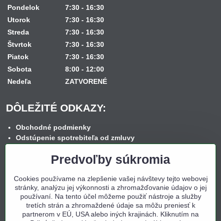
Pondelok
7:30 - 16:30
Utorok
7:30 - 16:30
Streda
7:30 - 16:30
Štvrtok
7:30 - 16:30
Piatok
7:30 - 16:30
Sobota
8:00 - 12:00
Nedeľa
ZATVORENÉ
DÔLEŽITÉ ODKAZY:
Obchodné podmienky
Odstúpenie spotrebiteľa od zmluvy
Reklamačný poriadok
Predvoľby súkromia
Reklamačný formulár
Spôsob dopravy
Cookies používame na zlepšenie vašej návštevy tejto webovej
Spôsob platby
stránky, analýzu jej výkonnosti a zhromažďovanie údajov o jej
Nákup na splátky
používaní. Na tento účel môžeme použiť nástroje a služby
Ochrana osobných údajov
tretích strán a zhromaždené údaje sa môžu preniesť k
Cookies
partnerom v EÚ, USA alebo iných krajinách. Kliknutím na
Kontakt