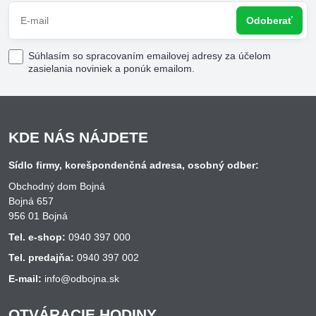
Odoberať
Súhlasím so spracovaním emailovej adresy za účelom
zasielania noviniek a ponúk emailom.
KDE NÁS NÁJDETE
Sídlo firmy, korešpondenčná adresa, osobný odber:
Obchodný dom Bojná
Bojná 657
956 01 Bojná
Tel. e-shop:
0940 397 000
Tel. predajňa:
0940 397 002
E-mail:
info@odbojna.sk
OTVÁRACIE HODINY