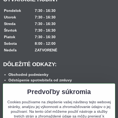
Pondelok
7:30 - 16:30
Utorok
7:30 - 16:30
Streda
7:30 - 16:30
Štvrtok
7:30 - 16:30
Piatok
7:30 - 16:30
Sobota
8:00 - 12:00
Nedeľa
ZATVORENÉ
DÔLEŽITÉ ODKAZY:
Obchodné podmienky
Odstúpenie spotrebiteľa od zmluvy
Reklamačný poriadok
Predvoľby súkromia
Reklamačný formulár
Spôsob dopravy
Cookies používame na zlepšenie vašej návštevy tejto webovej
Spôsob platby
stránky, analýzu jej výkonnosti a zhromažďovanie údajov o jej
Nákup na splátky
používaní. Na tento účel môžeme použiť nástroje a služby
Ochrana osobných údajov
tretích strán a zhromaždené údaje sa môžu preniesť k