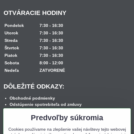
OTVÁRACIE HODINY
Pondelok
7:30 - 16:30
Utorok
7:30 - 16:30
Streda
7:30 - 16:30
Štvrtok
7:30 - 16:30
Piatok
7:30 - 16:30
Sobota
8:00 - 12:00
Nedeľa
ZATVORENÉ
DÔLEŽITÉ ODKAZY:
Obchodné podmienky
Odstúpenie spotrebiteľa od zmluvy
Reklamačný poriadok
Predvoľby súkromia
Reklamačný formulár
Spôsob dopravy
Cookies používame na zlepšenie vašej návštevy tejto webovej
Spôsob platby