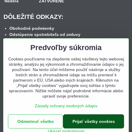
Nedeľa
ZATVORENÉ
DÔLEŽITÉ ODKAZY:
Obchodné podmienky
Odstúpenie spotrebiteľa od zmluvy
Reklamačný poriadok
Predvoľby súkromia
Reklamačný formulár
Spôsob dopravy
Cookies používame na zlepšenie vašej návštevy tejto webovej
Spôsob platby
stránky, analýzu jej výkonnosti a zhromažďovanie údajov o jej
Nákup na splátky
používaní. Na tento účel môžeme použiť nástroje a služby
Ochrana osobných údajov
tretích strán a zhromaždené údaje sa môžu preniesť k
Cookies
partnerom v EÚ, USA alebo iných krajinách. Kliknutím na
Kontakt
„Prijať všetky cookies“ vyjadrujete svoj súhlas s týmto
spracovaním. Nižšie môžete nájsť podrobné informácie alebo
upraviť svoje preferencie.
Zásady ochrany osobných údajov
Odmietnuť všetko
©
2026
Copyright
Prijať všetky cookies
Predvoľby súkromia
Zásady ochrany osobných údajov
Ukázať podrobnosti