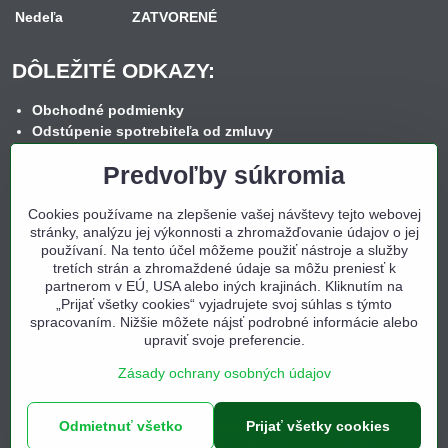
Nedeľa
ZATVORENÉ
DÔLEŽITÉ ODKAZY:
Obchodné podmienky
Odstúpenie spotrebiteľa od zmluvy
Reklamačný poriadok
Predvoľby súkromia
Reklamačný formulár
Spôsob dopravy
Cookies používame na zlepšenie vašej návštevy tejto webovej
Spôsob platby
stránky, analýzu jej výkonnosti a zhromažďovanie údajov o jej
Nákup na splátky
používaní. Na tento účel môžeme použiť nástroje a služby
Ochrana osobných údajov
tretích strán a zhromaždené údaje sa môžu preniesť k
Cookies
partnerom v EÚ, USA alebo iných krajinách. Kliknutím na
Kontakt
„Prijať všetky cookies“ vyjadrujete svoj súhlas s týmto
spracovaním. Nižšie môžete nájsť podrobné informácie alebo
upraviť svoje preferencie.
Zásady ochrany osobných údajov
Odmietnuť všetko
©
2026
Copyright
Prijať všetky cookies
Predvoľby súkromia
Zásady ochrany osobných údajov