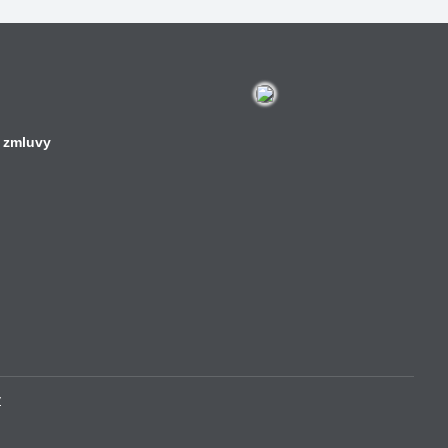
 zmluvy
v