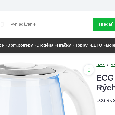
Hľadať
če
Dom.potreby
Drogéria
Hračky
Hobby
LETO
Mobi
Úvod
Ma
ECG 
Rých
ECG RK 2