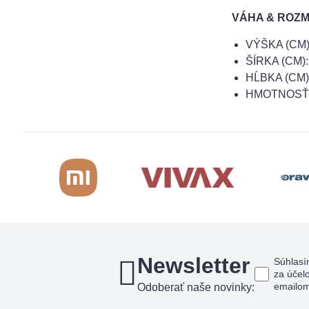
VÁHA & ROZ
VÝŠKA (CM):
ŠÍRKA (CM):
HĹBKA (CM):
HMOTNOSŤ (
Newsletter
Súhlasí
za účel
emailo
Odoberať naše novinky: