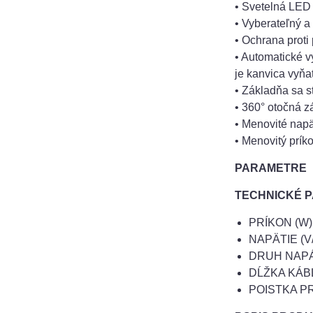
• Svetelná LED 
• Vyberateľný a
• Ochrana proti 
• Automatické v
je kanvica vyňa
• Základňa sa 
• 360° otočná z
• Menovité napä
• Menovitý prík
PARAMETRE
TECHNICKÉ 
PRÍKON (W):
NAPÄTIE (V/
DRUH NAPÁ
DĹŽKA KÁBL
POISTKA P