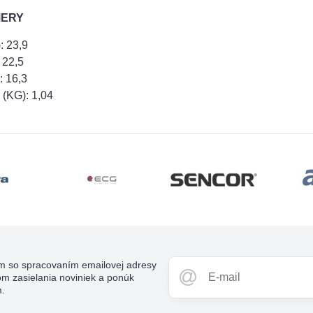
MERY
 23,9
 22,5
 16,3
KG): 1,04
m so spracovaním emailovej adresy
om zasielania noviniek a ponúk
m.