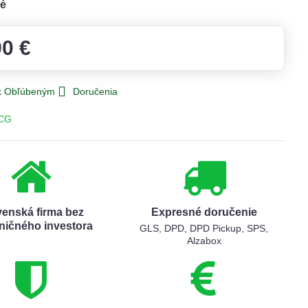
né
90 €
 k Obľúbeným
Doručenia
CG
venská firma bez
Expresné doručenie
ničného investora
GLS, DPD, DPD Pickup, SPS,
Alzabox