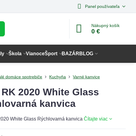
Panel používateľa
Nákupný košík
0 €
ly
Škola
Vianoce
Šport
BAZÁR
BLOG
lé domáce spotrebiče
Kuchyňa
Varné kanvice
RK 2020 White Glass
lovarná kanvica
020 White Glass Rýchlovarná kanvica
Čítajte viac