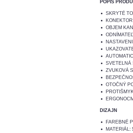
POPIS PROD
SKRYTÉ TO
KONEKTOR:
OBJEM KANV
ODNÍMATEĽ
NASTAVENI
UKAZOVATE
AUTOMATIC
SVETELNÁ 
ZVUKOVÁ S
BEZPEČNOS
OTOČNÝ PO
PROTIŠMYK
ERGONOCM
DIZAJN
FAREBNÉ P
MATERIÁL: 