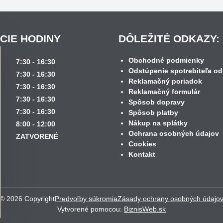
CIE HODINY
DÔLEŽITÉ ODKAZY:
Obchodné podmienky
k
7:30 - 16:30
Odstúpenie spotrebiteľa od
7:30 - 16:30
Reklamačný poriadok
7:30 - 16:30
Reklamačný formulár
7:30 - 16:30
Spôsob dopravy
7:30 - 16:30
Spôsob platby
Nákup na splátky
8:00 - 12:00
Ochrana osobných údajov
ZATVORENÉ
Cookies
Kontakt
©
2026
Copyright
Predvoľby súkromia
Zásady ochrany osobných údajo
Vytvorené pomocou:
BiznisWeb.sk