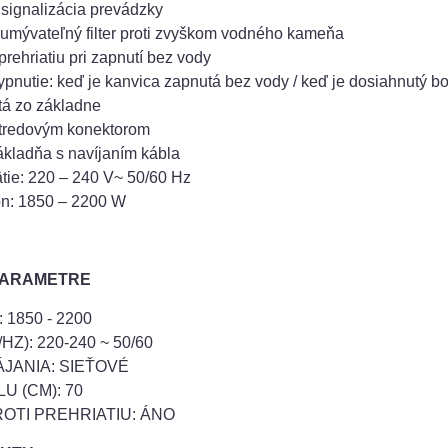
signalizácia prevádzky
 umývateľný filter proti zvyškom vodného kameňa
prehriatiu pri zapnutí bez vody
ypnutie: keď je kanvica zapnutá bez vody / keď je dosiahnutý bo
tá zo základne
stredovým konektorom
ákladňa s navíjaním kábla
tie: 220 – 240 V~ 50/60 Hz
on: 1850 – 2200 W
PARAMETRE
 1850 - 2200
HZ): 220-240 ~ 50/60
JANIA: SIEŤOVÉ
U (CM): 70
ROTI PREHRIATIU: ÁNO