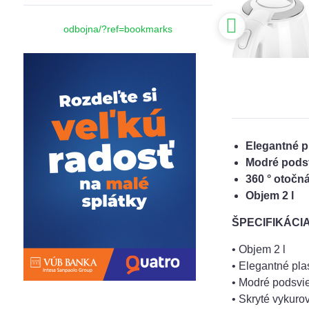
odbojna/?ref=bookmarks
Elegantné p
Modré podsv
360 ° otočn
Objem 2 l
ŠPECIFIKÁCI
• Objem 2 l
• Elegantné pla
• Modré podsvi
• Skryté vykuro