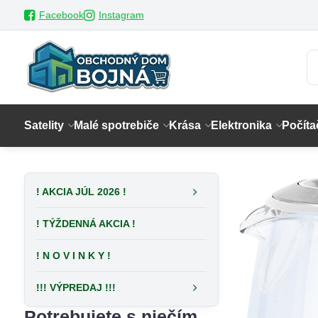
Facebook
Instagram
Satelity
Malé spotrebiče
Krása
Elektronika
Počíta
! AKCIA JÚL 2026 !
! TÝŽDENNÁ AKCIA !
! N O V I N K Y !
!!! VÝPREDAJ !!!
Potrebujete s niečím