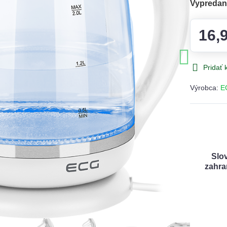
Vypreda
16,
Pridať
Výrobca:
E
Slo
zahra