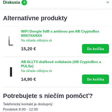
Diskusia
0
Alternatívne produkty
WiFi Dongle 5dB s anténou pre AB CryptoBox
800/7XX/6XX
Na sklade odbojna.sk
15,20 €
Do košíka
AB ALLTV diaľkové ovládanie (AB CryptoBox a
PULSe)
Na sklade odbojna.sk
14,90 €
Do košíka
Potrebujete s niečím pomôcť?
Telefonický kontakt je dostupný:
Pondelok 8:00 - 12:00