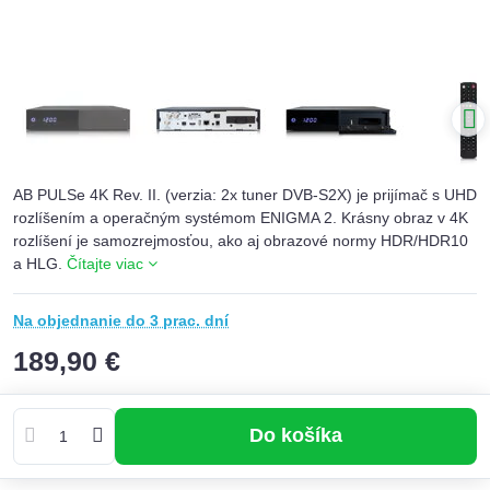
AB PULSe 4K Rev. II. (verzia: 2x tuner DVB-S2X) je prijímač s UHD
rozlíšením a operačným systémom ENIGMA 2. Krásny obraz v 4K
rozlíšení je samozrejmosťou, ako aj obrazové normy HDR/HDR10
a HLG.
Čítajte viac
Na objednanie do 3 prac. dní
189,90 €
Do košíka