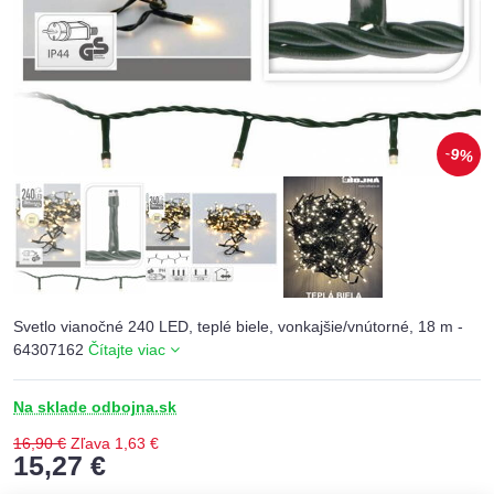
9%
Svetlo vianočné 240 LED, teplé biele, vonkajšie/vnútorné, 18 m -
64307162
Čítajte viac
Na sklade odbojna.sk
16,90 €
Zľava
1,63 €
15,27 €