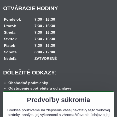
OTVÁRACIE HODINY
Pondelok
7:30 - 16:30
Utorok
7:30 - 16:30
Streda
7:30 - 16:30
Štvrtok
7:30 - 16:30
Piatok
7:30 - 16:30
Sobota
8:00 - 12:00
Nedeľa
ZATVORENÉ
DÔLEŽITÉ ODKAZY:
Obchodné podmienky
Odstúpenie spotrebiteľa od zmluvy
Reklamačný poriadok
Predvoľby súkromia
Reklamačný formulár
Spôsob dopravy
Cookies používame na zlepšenie vašej návštevy tejto webovej
Spôsob platby
stránky, analýzu jej výkonnosti a zhromažďovanie údajov o jej
Nákup na splátky