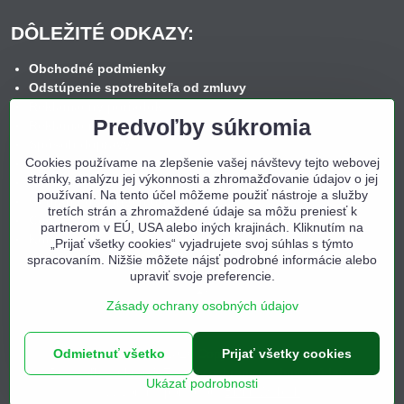
DÔLEŽITÉ ODKAZY:
Obchodné podmienky
Odstúpenie spotrebiteľa od zmluvy
Reklamačný poriadok
Predvoľby súkromia
Reklamačný formulár
Spôsob dopravy
Cookies používame na zlepšenie vašej návštevy tejto webovej
Spôsob platby
stránky, analýzu jej výkonnosti a zhromažďovanie údajov o jej
Nákup na splátky
používaní. Na tento účel môžeme použiť nástroje a služby
Ochrana osobných údajov
tretích strán a zhromaždené údaje sa môžu preniesť k
Cookies
partnerom v EÚ, USA alebo iných krajinách. Kliknutím na
Kontakt
„Prijať všetky cookies“ vyjadrujete svoj súhlas s týmto
spracovaním. Nižšie môžete nájsť podrobné informácie alebo
upraviť svoje preferencie.
Zásady ochrany osobných údajov
Odmietnuť všetko
©
2026
Copyright
Prijať všetky cookies
Predvoľby súkromia
Zásady ochrany osobných údajov
Ukázať podrobnosti
Vytvorené pomocou:
BiznisWeb.sk