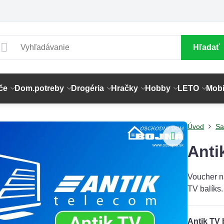
Hľadať
če
Dom.potreby
Drogéria
Hračky
Hobby
LETO
Mobi
Úvod
Sa
Anti
Voucher na
TV balíks.
Antik TV 