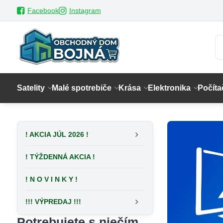
Facebook
Instagram
Satelity
Malé spotrebiče
Krása
Elektronika
Počíta
! AKCIA JÚL 2026 !
! TÝŽDENNÁ AKCIA !
! N O V I N K Y !
!!! VÝPREDAJ !!!
Potrebujete s niečím