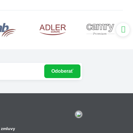
Odoberať
 zmluvy