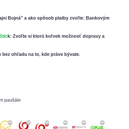
ajni Bojná" a ako spôsob platby zvoľte: Bankovým
Stic
k: Zvoľte si ktorú koľvek možnosť dopravy a
e bez ohľadu na to, kde práve bývate.
om paušále