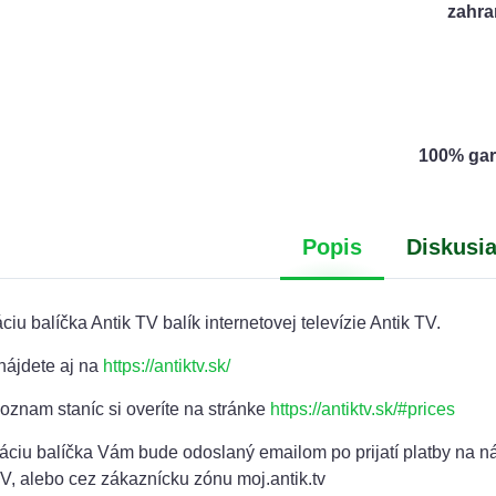
zahra
100% gar
Popis
Diskusi
iu balíčka Antik TV balík internetovej televízie Antik TV.
 nájdete aj na
https://antiktv.sk/
oznam staníc si overíte na stránke
https://antiktv.sk/#prices
áciu balíčka Vám bude odoslaný emailom po prijatí platby na n
 TV, alebo cez zákaznícku zónu moj.antik.tv