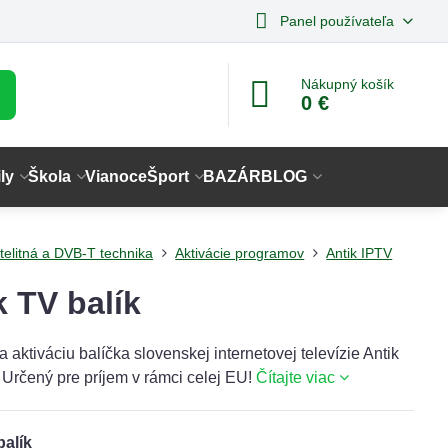
Panel používateľa
Nákupný košík
0 €
ly
Škola
Vianoce
Šport
BAZÁR
BLOG
telitná a DVB-T technika
Aktivácie programov
Antik IPTV
k TV balík
 aktiváciu balíčka slovenskej internetovej televízie Antik
 Určený pre príjem v rámci celej EU!
Čítajte viac
balík