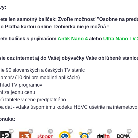
vy:
jete len samotný balíček: Zvoľte možnosť "Osobne na pred
 Platba kartou online. Dobierka nie je možná !
jete balíček s prijímačom
Antik Nano 4
alebo
Ultra Nano TV 
sie cez internet aj do Vašej obývačky Vaše obľúbené stanic
nie 90 slovenských a českých TV staníc
archív (10 dní pre mobilné aplikácie)
ehľad TV programov
ní za jednu cenu
 či tablete v cene predplatného
ba dát - vďaka úspornému kodeku HEVC ušetríte na internetov
onuka: