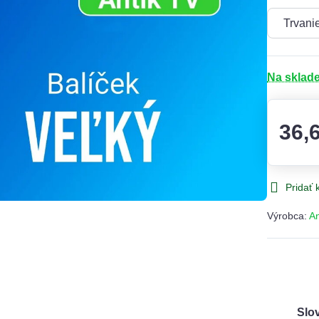
Na sklad
36,
Pridať
Výrobca:
An
Slo