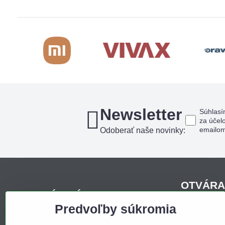
Newsletter
Súhlasí
za účel
emailo
Odoberať naše novinky:
OTVÁRA
KDE NÁS NÁJDETE
Predvoľby súkromia
Pondelo
Sídlo firmy, korešpondenčná adresa,
Utorok