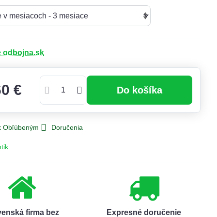
e odbojna.sk
60 €
Do košíka
 k Obľúbeným
Doručenia
tik
venská firma bez
Expresné doručenie