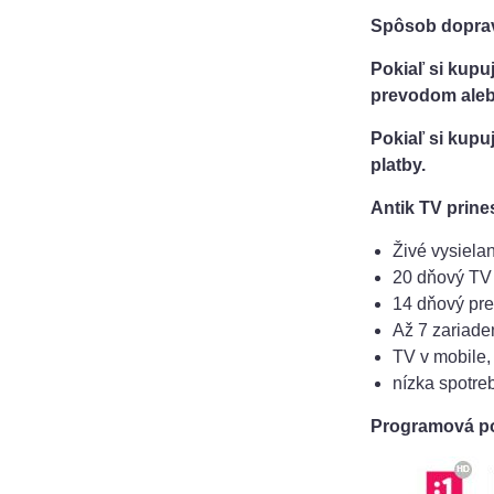
Spôsob dopra
Pokiaľ si kupu
prevodom alebo
Pokiaľ si kupu
platby.
Antik TV prine
Živé vysiela
20 dňový TV 
14 dňový pr
Až 7 zariade
TV v mobile,
nízka spotre
Programová p