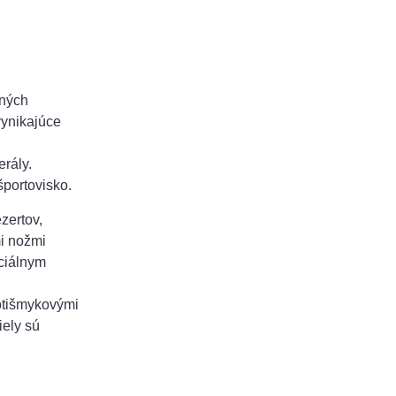
dných
vynikajúce
erály.
športovisko.
zertov,
mi nožmi
eciálnym
rotišmykovými
iely sú