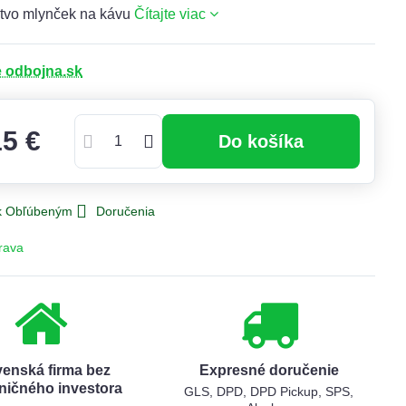
stvo mlynček na kávu
Čítajte viac
e odbojna.sk
15 €
Do košíka
 k Obľúbeným
Doručenia
rava
venská firma bez
Expresné doručenie
ničného investora
GLS, DPD, DPD Pickup, SPS,