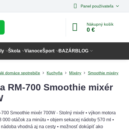
Panel používateľa
Nákupný košík
0 €
ly
Škola
Vianoce
Šport
BAZÁR
BLOG
lé domáce spotrebiče
Kuchyňa
Mixéry
Smoothie mixéry
a RM-700 Smoothie mixér
W
700 Smoothie mixér 700W - Stolný mixér • výkon motora
3 000 otáčok za minútu • objem sekacej nádoby 570 ml •
 nádoba vhodná aj na cesty • možnosť dokúpiť ako