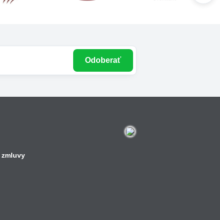
Odoberať
 zmluvy