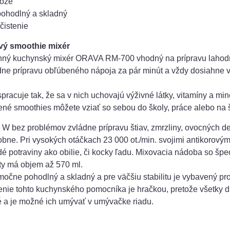
nože
ohodlný a skladný
čistenie
ý smoothie mixér
onný kuchynský mixér ORAVA RM-700 vhodný na prípravu laho
dne prípravu obľúbeného nápoja za pár minút a vždy dosiahne 
pracuje tak, že sa v nich uchovajú výživné látky, vitamíny a min
ené smoothies môžete vziať so sebou do školy, práce alebo na 
W bez problémov zvládne prípravu štiav, zmrzliny, ovocných de
obne. Pri vysokých otáčkach 23 000 ot./min. svojimi antikorový
rdé potraviny ako obilie, či kocky ľadu. Mixovacia nádoba so šp
ty má objem až 570 ml.
očne pohodlný a skladný a pre väčšiu stabilitu je vybavený p
enie tohto kuchynského pomocníka je hračkou, pretože všetky d
 a je možné ich umývať v umývačke riadu.