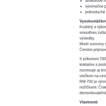
antikorové 
výnimočne p
jednoduché 
Vysokootáčkov
Kvalitný a výk
smoothies zvlá
výsledky.
Mixér suroviny s
Čerstvo priprav
S príkonom 700 
koktailov a pod
rozmixuje aj tv
viečkom na ces
RM-700 je výnim
nožičkami. Čist
demontovateľné
Vlastnosti