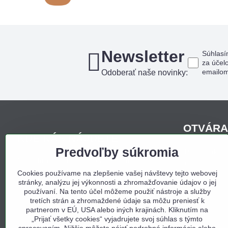
Newsletter
Súhlasí
za účel
emailo
Odoberať naše novinky:
OTVÁRA
KDE NÁS NÁJDETE
Predvoľby súkromia
Pondelo
Sídlo firmy, korešpondenčná adresa,
Utorok
osobný odber:
Cookies používame na zlepšenie vašej návštevy tejto webovej
Streda
stránky, analýzu jej výkonnosti a zhromažďovanie údajov o jej
Obchodný dom Bojná
Štvrtok
používaní. Na tento účel môžeme použiť nástroje a služby
Bojná 657
tretích strán a zhromaždené údaje sa môžu preniesť k
Piatok
956 01 Bojná
partnerom v EÚ, USA alebo iných krajinách. Kliknutím na
Sobota
„Prijať všetky cookies“ vyjadrujete svoj súhlas s týmto
Tel. e-shop:
0940 397 000