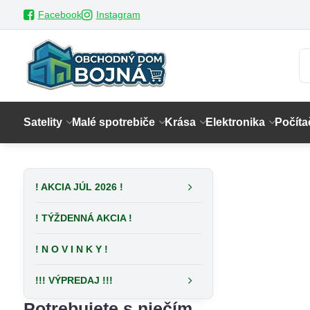
Facebook
Instagram
Satelity
Malé spotrebiče
Krása
Elektronika
Počíta
! AKCIA JÚL 2026 !
! TÝŽDENNÁ AKCIA !
! N O V I N K Y !
!!! VÝPREDAJ !!!
Potrebujete s niečím