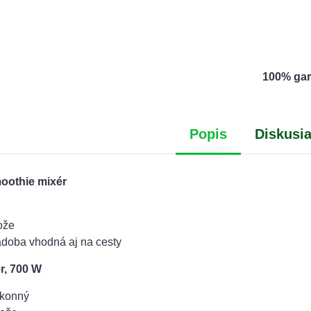
100% gar
Popis
Diskusi
oothie mixér
ože
doba vhodná aj na cesty
r, 700 W
ýkonný