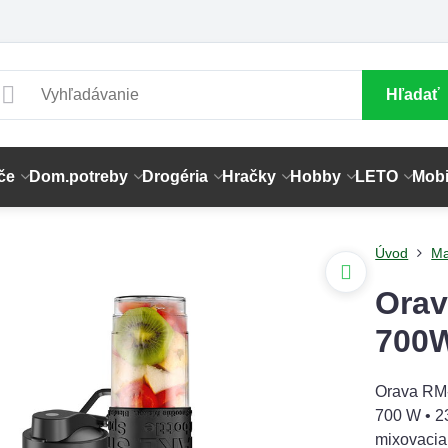
Hľadať
če
Dom.potreby
Drogéria
Hračky
Hobby
LETO
Mobi
Úvod
Ma
Orav
700
Orava RM-
700 W • 2
mixovacia