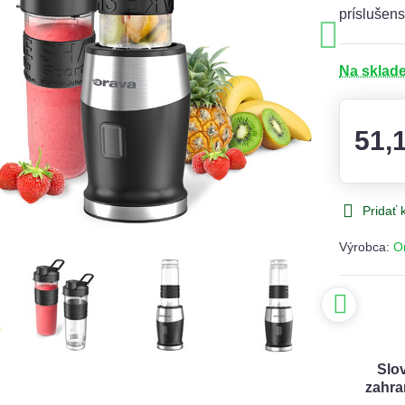
príslušen
Na sklad
51,
Pridať
Výrobca:
O
Slo
zahra