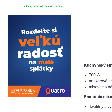
odbojna/?ref=bookmarks
Kuchynský sm
700 W
antikorové n
mixovacia ná
Smoothie mixé
kvalitný a v