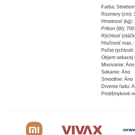
Farba: Striebor
Rozmery (cm): 1
Hmotnosť (kg): 
Príkon (W): 700
Rýchlosť (otáčk
Hlučnosť max.:
Počet rýchlostí:
Objem sekacej 
Mixovanie: Áno
Sekanie: Áno
Smoothie: Áno
Drvenie ľadu: 
Protišmykové n