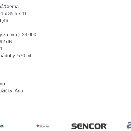
ná/Čierna
1 x 35,5 x 11
1,46
y za min.): 23 000
 92 dB
 1
nádoby: 570 ml
Áno
ožičky: Áno