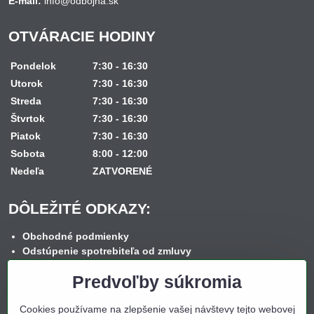
E-mail:
info@odbojna.sk
OTVÁRACIE HODINY
Pondelok
7:30 - 16:30
Utorok
7:30 - 16:30
Streda
7:30 - 16:30
Štvrtok
7:30 - 16:30
Piatok
7:30 - 16:30
Sobota
8:00 - 12:00
Nedeľa
ZATVORENÉ
DÔLEŽITÉ ODKAZY:
Obchodné podmienky
Odstúpenie spotrebiteľa od zmluvy
Reklamačný poriadok
Predvoľby súkromia
Reklamačný formulár
Spôsob dopravy
Cookies používame na zlepšenie vašej návštevy tejto webovej
Spôsob platby