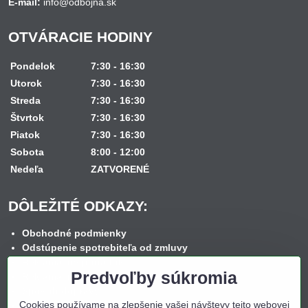
E-mail:
info@odbojna.sk
OTVÁRACIE HODINY
Pondelok
7:30 - 16:30
Utorok
7:30 - 16:30
Streda
7:30 - 16:30
Štvrtok
7:30 - 16:30
Piatok
7:30 - 16:30
Sobota
8:00 - 12:00
Nedeľa
ZATVORENÉ
DÔLEŽITÉ ODKAZY:
Obchodné podmienky
Odstúpenie spotrebiteľa od zmluvy
Reklamačný poriadok
Predvoľby súkromia
Reklamačný formulár
Spôsob dopravy
Cookies používame na zlepšenie vašej návštevy tejto webovej
Spôsob platby