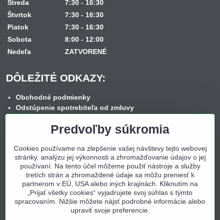
Streda
7:30 - 16:30
Štvrtok
7:30 - 16:30
Piatok
7:30 - 16:30
Sobota
8:00 - 12:00
Nedeľa
ZATVORENÉ
DÔLEŽITÉ ODKAZY:
Obchodné podmienky
Odstúpenie spotrebiteľa od zmluvy
Reklamačný poriadok
Predvoľby súkromia
Reklamačný formulár
Spôsob dopravy
Cookies používame na zlepšenie vašej návštevy tejto webovej
Spôsob platby
stránky, analýzu jej výkonnosti a zhromažďovanie údajov o jej
Nákup na splátky
používaní. Na tento účel môžeme použiť nástroje a služby
Ochrana osobných údajov
tretích strán a zhromaždené údaje sa môžu preniesť k
Cookies
partnerom v EÚ, USA alebo iných krajinách. Kliknutím na
Kontakt
„Prijať všetky cookies“ vyjadrujete svoj súhlas s týmto
spracovaním. Nižšie môžete nájsť podrobné informácie alebo
upraviť svoje preferencie.