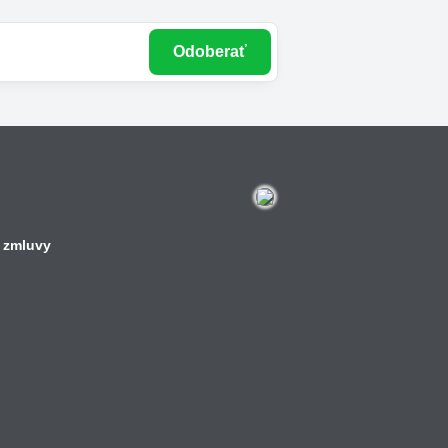
Odoberať
 zmluvy