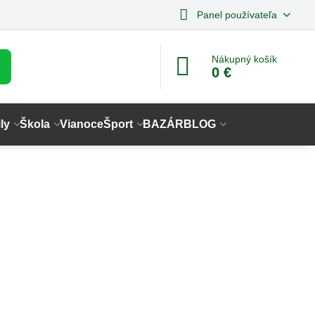
Panel používateľa
Nákupný košík
0 €
ly
Škola
Vianoce
Šport
BAZÁR
BLOG