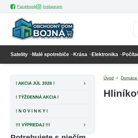
Facebook
Instagram
Satelity
Malé spotrebiče
Krása
Elektronika
Počíta
Úvod
Domáce 
! AKCIA JÚL 2026 !
Hliník
! TÝŽDENNÁ AKCIA !
! N O V I N K Y !
!!! VÝPREDAJ !!!
Potrebujete s niečím