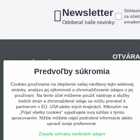
Newsletter
Súhlasí
za účel
emailo
Odoberať naše novinky:
OTVÁRA
KDE NÁS NÁJDETE
Predvoľby súkromia
Pondelo
Sídlo firmy, korešpondenčná adresa,
Utorok
osobný odber:
Cookies používame na zlepšenie vašej návštevy tejto webovej
Streda
stránky, analýzu jej výkonnosti a zhromažďovanie údajov o jej
Obchodný dom Bojná
Štvrtok
používaní. Na tento účel môžeme použiť nástroje a služby
Bojná 657
tretích strán a zhromaždené údaje sa môžu preniesť k
Piatok
956 01 Bojná
partnerom v EÚ, USA alebo iných krajinách. Kliknutím na
Sobota
„Prijať všetky cookies“ vyjadrujete svoj súhlas s týmto
Tel. e-shop:
0940 397 000
spracovaním. Nižšie môžete nájsť podrobné informácie alebo
Nedeľa
upraviť svoje preferencie.
Tel. predajňa:
0940 397 002
E-mail:
info@odbojna.sk
Zásady ochrany osobných údajov