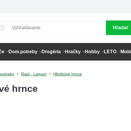
Hľadať
če
Dom.potreby
Drogéria
Hračky
Hobby
LETO
Mobi
potreby
Riad - Lamart
Hliníkové hrnce
ové hrnce