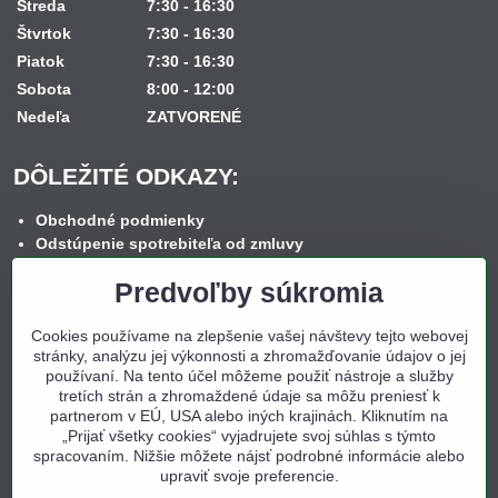
Streda
7:30 - 16:30
Štvrtok
7:30 - 16:30
Piatok
7:30 - 16:30
Sobota
8:00 - 12:00
Nedeľa
ZATVORENÉ
DÔLEŽITÉ ODKAZY:
Obchodné podmienky
Odstúpenie spotrebiteľa od zmluvy
Reklamačný poriadok
Predvoľby súkromia
Reklamačný formulár
Spôsob dopravy
Cookies používame na zlepšenie vašej návštevy tejto webovej
Spôsob platby
stránky, analýzu jej výkonnosti a zhromažďovanie údajov o jej
Nákup na splátky
používaní. Na tento účel môžeme použiť nástroje a služby
Ochrana osobných údajov
tretích strán a zhromaždené údaje sa môžu preniesť k
Cookies
partnerom v EÚ, USA alebo iných krajinách. Kliknutím na
Kontakt
„Prijať všetky cookies“ vyjadrujete svoj súhlas s týmto
spracovaním. Nižšie môžete nájsť podrobné informácie alebo
upraviť svoje preferencie.