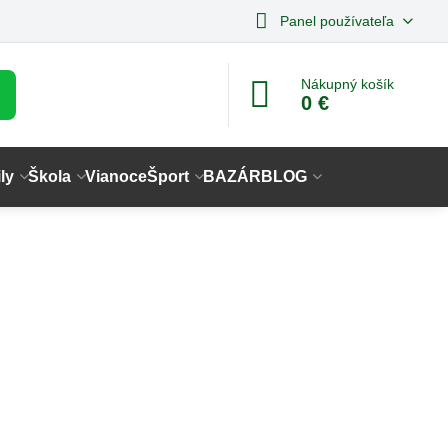
Panel používateľa
Nákupný košík
0 €
ly
Škola
Vianoce
Šport
BAZÁR
BLOG