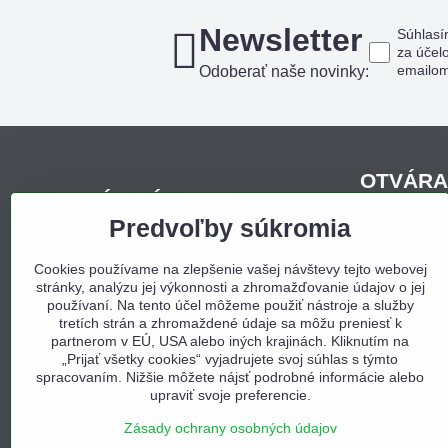
Newsletter
Súhlasí
za účel
emailo
Odoberať naše novinky:
OTVÁRA
KDE NÁS NÁJDETE
Predvoľby súkromia
Pondelo
Sídlo firmy, korešpondenčná adresa,
Utorok
osobný odber:
Cookies používame na zlepšenie vašej návštevy tejto webovej
Streda
stránky, analýzu jej výkonnosti a zhromažďovanie údajov o jej
Obchodný dom Bojná
Štvrtok
používaní. Na tento účel môžeme použiť nástroje a služby
Bojná 657
tretích strán a zhromaždené údaje sa môžu preniesť k
Piatok
956 01 Bojná
partnerom v EÚ, USA alebo iných krajinách. Kliknutím na
Sobota
„Prijať všetky cookies“ vyjadrujete svoj súhlas s týmto
Tel. e-shop:
0940 397 000
spracovaním. Nižšie môžete nájsť podrobné informácie alebo
Nedeľa
upraviť svoje preferencie.
Tel. predajňa:
0940 397 002
E-mail:
info@odbojna.sk
Zásady ochrany osobných údajov