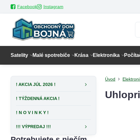
Facebook
Instagram
Satelity
Malé spotrebiče
Krása
Elektronika
Počíta
Úvod
Elektron
! AKCIA JÚL 2026 !
Uhlopri
! TÝŽDENNÁ AKCIA !
! N O V I N K Y !
!!! VÝPREDAJ !!!
Potrebujete s niečím