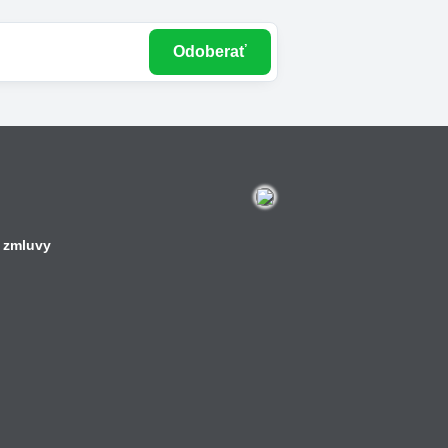
Odoberať
 zmluvy