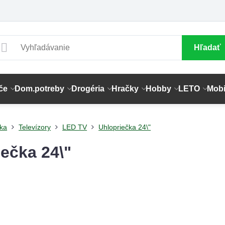
Hľadať
če
Dom.potreby
Drogéria
Hračky
Hobby
LETO
Mobi
ika
Televízory
LED TV
Uhlopriečka 24\"
ečka 24\"