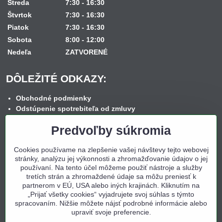
Streda
7:30 - 16:30
Štvrtok
7:30 - 16:30
Piatok
7:30 - 16:30
Sobota
8:00 - 12:00
Nedeľa
ZATVORENÉ
DÔLEŽITÉ ODKAZY:
Obchodné podmienky
Odstúpenie spotrebiteľa od zmluvy
Reklamačný poriadok
Predvoľby súkromia
Reklamačný formulár
Spôsob dopravy
Cookies používame na zlepšenie vašej návštevy tejto webovej
Spôsob platby
stránky, analýzu jej výkonnosti a zhromažďovanie údajov o jej
Nákup na splátky
používaní. Na tento účel môžeme použiť nástroje a služby
Ochrana osobných údajov
tretích strán a zhromaždené údaje sa môžu preniesť k
Cookies
partnerom v EÚ, USA alebo iných krajinách. Kliknutím na
Kontakt
„Prijať všetky cookies“ vyjadrujete svoj súhlas s týmto
spracovaním. Nižšie môžete nájsť podrobné informácie alebo
upraviť svoje preferencie.