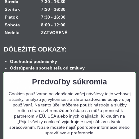
Streda
7:30 - 16:30
Štvrtok
7:30 - 16:30
Piatok
7:30 - 16:30
Sobota
8:00 - 12:00
Nedeľa
ZATVORENÉ
DÔLEŽITÉ ODKAZY:
Obchodné podmienky
Odstúpenie spotrebiteľa od zmluvy
Reklamačný poriadok
Predvoľby súkromia
Reklamačný formulár
Spôsob dopravy
Cookies používame na zlepšenie vašej návštevy tejto webovej
Spôsob platby
stránky, analýzu jej výkonnosti a zhromažďovanie údajov o jej
Nákup na splátky
používaní. Na tento účel môžeme použiť nástroje a služby
Ochrana osobných údajov
tretích strán a zhromaždené údaje sa môžu preniesť k
Cookies
partnerom v EÚ, USA alebo iných krajinách. Kliknutím na
Kontakt
„Prijať všetky cookies“ vyjadrujete svoj súhlas s týmto
spracovaním. Nižšie môžete nájsť podrobné informácie alebo
upraviť svoje preferencie.