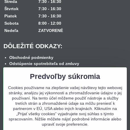
Streda
7:30 - 16:30
Štvrtok
7:30 - 16:30
Piatok
7:30 - 16:30
Sobota
8:00 - 12:00
Nedeľa
ZATVORENÉ
DÔLEŽITÉ ODKAZY:
Obchodné podmienky
Odstúpenie spotrebiteľa od zmluvy
Reklamačný poriadok
Predvoľby súkromia
Reklamačný formulár
Spôsob dopravy
Cookies používame na zlepšenie vašej návštevy tejto webovej
Spôsob platby
stránky, analýzu jej výkonnosti a zhromažďovanie údajov o jej
Nákup na splátky
používaní. Na tento účel môžeme použiť nástroje a služby
Ochrana osobných údajov
tretích strán a zhromaždené údaje sa môžu preniesť k
Cookies
partnerom v EÚ, USA alebo iných krajinách. Kliknutím na
Kontakt
„Prijať všetky cookies“ vyjadrujete svoj súhlas s týmto
spracovaním. Nižšie môžete nájsť podrobné informácie alebo
upraviť svoje preferencie.