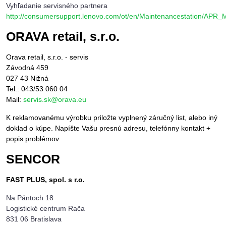
Vyhľadanie servisného partnera
http://consumersupport.lenovo.com/ot/en/Maintenancestation/APR_
ORAVA retail, s.r.o.
Orava retail, s.r.o. - servis
Závodná 459
027 43 Nižná
Tel.: 043/53 060 04
Mail:
servis.sk@orava.eu
K reklamovanému výrobku priložte vyplnený záručný list, alebo iný
doklad o kúpe. Napíšte Vašu presnú adresu, telefónny kontakt +
popis problémov.
SENCOR
FAST PLUS, spol. s r.o.
Na Pántoch 18
Logistické centrum Rača
831 06 Bratislava