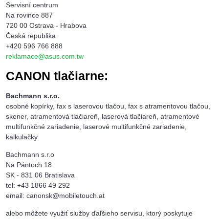
Servisní centrum
Na rovince 887
720 00 Ostrava - Hrabova
Česká republika
+420 596 766 888
reklamace@asus.com.tw
CANON tlačiarne:
Bachmann s.r.o.
osobné kopírky, fax s laserovou tlačou, fax s atramentovou tlačou,
skener, atramentová tlačiareň, laserová tlačiareň, atramentové
multifunkčné zariadenie, laserové multifunkčné zariadenie,
kalkulačky
Bachmann s.r.o
Na Pántoch 18
SK - 831 06 Bratislava
tel: +43 1866 49 292
email: canonsk@mobiletouch.at
alebo môžete využiť služby ďaľšieho servisu, ktorý poskytuje