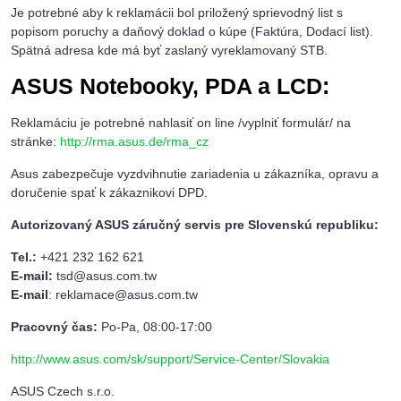
Je potrebné aby k reklamácii bol priložený sprievodný list s
popisom poruchy a daňový doklad o kúpe (Faktúra, Dodací list).
Spätná adresa kde má byť zaslaný vyreklamovaný STB.
ASUS Notebooky, PDA a LCD:
Reklamáciu je potrebné nahlasiť on line /vyplniť formulár/ na
stránke:
http://rma.asus.de/rma_cz
Asus zabezpečuje vyzdvihnutie zariadenia u zákazníka, opravu a
doručenie spať k zákaznikovi DPD.
Autorizovaný ASUS záručný servis pre Slovenskú republiku:
Tel.:
+421 232 162 621
E-mail:
tsd@asus.com.tw
E-mail
: reklamace@asus.com.tw
Pracovný čas:
Po-Pa, 08:00-17:00
http://www.asus.com/sk/support/Service-Center/Slovakia
ASUS Czech s.r.o.