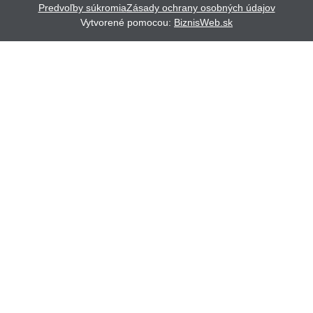
Predvoľby súkromia
Zásady ochrany osobných údajov
Vytvorené pomocou:
BiznisWeb.sk