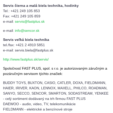
Servis čierna a malá biela technika, hodinky
Tel.: +421 249 105 853
Fax: +421 249 105 859
e-mail:
servis@fastplus.sk
e-mail:
info@sencor.sk
Servis veľká biela technika
tel./fax: +421 2 4910 5851
e-mail: servis.biela@fastplus.sk
http://www.fastplus.sk/servis/
Spoločnosť FAST PLUS, spol. s r.o. je autorizovaným záručným a
pozáručným servisom týchto značiek:
BUDDY TOYS, BUXTON, CASIO, CATLER, DOXA, FIELDMANN,
HAIER, IRIVER, KAON, LENNOX, MAXELL, PHILCO, ROADMAN,
SANYO, SECCO, SENCOR, SMARTON, SODASTREAM, YENKEE
- celý sortiment dodávaný na trh firmou FAST PLUS
DAEWOO - audio, video, TV, telekomunikácie
FIELDMANN - elektrické a benzínové stroje