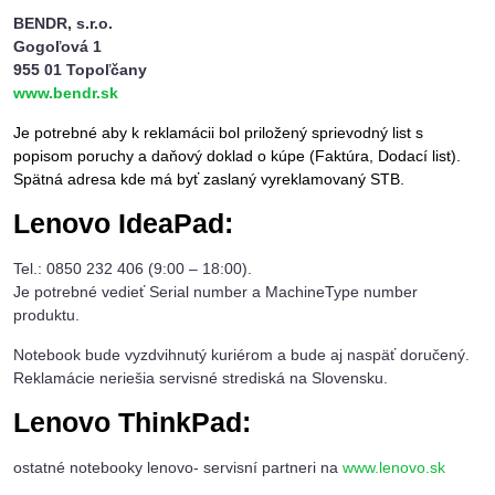
BENDR, s.r.o.
Gogoľová 1
955 01 Topoľčany
www.bendr.sk
Je potrebné aby k reklamácii bol priložený sprievodný list s
popisom poruchy a daňový doklad o kúpe (Faktúra, Dodací list).
Spätná adresa kde má byť zaslaný vyreklamovaný STB.
Lenovo IdeaPad:
Tel.: 0850 232 406 (9:00 – 18:00).
Je potrebné vedieť Serial number a MachineType number
produktu.
Notebook bude vyzdvihnutý kuriérom a bude aj naspäť doručený.
Reklamácie neriešia servisné strediská na Slovensku.
Lenovo ThinkPad:
ostatné notebooky lenovo- servisní partneri na
www.lenovo.sk