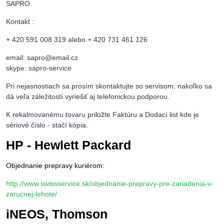
SAPRO.
Kontakt :
+ 420 591 008 319 alebo + 420 731 461 126
email: sapro@email.cz
skype: sapro-service
Pri nejasnostiach sa prosím skontaktujte so servisom, nakoľko sa
dá veľa záležitostí vyriešiť aj telefonickou podporou.
K rekalmovanému tovaru priložte Faktúru a Dodací list kde je
sériové číslo - stačí kópia.
HP - Hewlett Packard
Objednanie prepravy kuriérom:
http://www.swissservice.sk/objednanie-prepravy-pre-zariadenia-v-
zarucnej-lehote/
iNEOS, Thomson