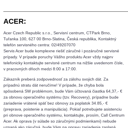
_______________________________
ACER:
Acer Czech Republic s.r.o., Servisní centrum, CTPark Brno,
Tuřanka 100, 627 00 Brno-Slatina, Česká republika, Kontaktný
telefón servisného centra: 02/49207070
Servis Acer bude komplexne riešiť záručné i pozáručné servisné
prípady. V prípade poruchy Vášho produktu Acer vždy najprv
telefonicky kontaktujte servisné centrum na nižšie uvedenom čísle,
v pracovných dňoch medzi 8:00 a 17:00.
Zákazník preberá zodpovednosť za zálohu svojich dát. Za
prípadnú stratu dát neručíme! V prípade, že chyba bola
spôsobená SW problémom, bude Vám účtovaná čiastka 64,37,- €
za obnovu operačného systému (tzv. Recovery), prípadne bude
zariadenie vrátené späť bez obnovy za poplatok 34.85,- €
(preprava, poistenie a manipulácia). Pokiaľ potrebujete asistenciu
pri obnove operačného systému, kontaktujte, prosím, Call Centrum
Acer. Ak oprava (v súlade so záručnými podmienkami) nebude
uznaná ako záručná, bude Vám na opravu zariadenia zaslaná