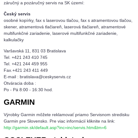
záručný a pozáručný servis na SK území:
Český servis
osobné kopírky, fax s laserovou tlačou, fax s atramentovou tlačou,
skener, atramentová tlačiareň, laserová tlačiareň, atramentové
multifunkčné zariadenie, laserové multifunkčné zariadenie,
kalkulačky
Varšavská 11, 831 03 Bratislava
Tel. +421 243 410 745
Tel. +421 244 459 955
Fax.+421 243 411 449
E-mail : bratislava@ceskyservis.cz
Otváracia doba :
Po - Pá 8:00 - 16:30 hod.
GARMIN
Výrobky Garmin môžete reklamovať priamo Servisnom stredisku
Garmin pre Slovensko. Pre viac informácií kliknite na link:
http://garmin.sk/default.asp?inc=inc/servis.htm&tm=6