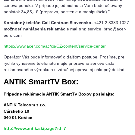
cenová ponuka. V prípade jej odmietnutia Vám bude účtovaný
poplatok 34,85,- € (preprava, poistenie a manipulácia)."
Kontaktný telefón Call Centrum Slovensko:
+421 2 3333 1027
možnosť nahlásenia reklamácie mailom:
service_brno@acer-
euro.com
https://www.acer.com/ac/cs/CZ/content/service-center
Operátor Vás bude informovať o ďalšom postupe. Prosíme, pre
rýchle vyriešenie telefonátu majte pripravené sériové číslo
reklamovaného výrobku a u záručnej oprave aj nákupný doklad.
ANTIK SmartTV Box:
Prípadne reklámacie ANTIK SmartTv Boxov posielajte:
ANTIK Telecom s.r.o.
Čárskeho 10
040 01 Košice
http://www.antik.sk/page?id=7