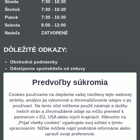
Streda
7:30 - 16:30
Štvrtok
7:30 - 16:30
Piatok
7:30 - 16:30
Sobota
8:00 - 12:00
Nedeľa
ZATVORENÉ
DÔLEŽITÉ ODKAZY:
Obchodné podmienky
Odstúpenie spotrebiteľa od zmluvy
Reklamačný poriadok
Predvoľby súkromia
Reklamačný formulár
Spôsob dopravy
Cookies používame na zlepšenie vašej návštevy tejto webovej
Spôsob platby
stránky, analýzu jej výkonnosti a zhromažďovanie údajov o jej
Nákup na splátky
používaní. Na tento účel môžeme použiť nástroje a služby
Ochrana osobných údajov
tretích strán a zhromaždené údaje sa môžu preniesť k
Cookies
partnerom v EÚ, USA alebo iných krajinách. Kliknutím na
Kontakt
„Prijať všetky cookies“ vyjadrujete svoj súhlas s týmto
spracovaním. Nižšie môžete nájsť podrobné informácie alebo
upraviť svoje preferencie.