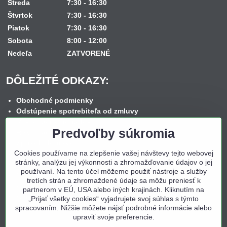
Streda
7:30 - 16:30
Štvrtok
7:30 - 16:30
Piatok
7:30 - 16:30
Sobota
8:00 - 12:00
Nedeľa
ZATVORENÉ
DÔLEŽITÉ ODKAZY:
Obchodné podmienky
Odstúpenie spotrebiteľa od zmluvy
Reklamačný poriadok
Predvoľby súkromia
Reklamačný formulár
Spôsob dopravy
Cookies používame na zlepšenie vašej návštevy tejto webovej
Spôsob platby
stránky, analýzu jej výkonnosti a zhromažďovanie údajov o jej
Nákup na splátky
používaní. Na tento účel môžeme použiť nástroje a služby
Ochrana osobných údajov
tretích strán a zhromaždené údaje sa môžu preniesť k
Cookies
partnerom v EÚ, USA alebo iných krajinách. Kliknutím na
Kontakt
„Prijať všetky cookies“ vyjadrujete svoj súhlas s týmto
spracovaním. Nižšie môžete nájsť podrobné informácie alebo
upraviť svoje preferencie.