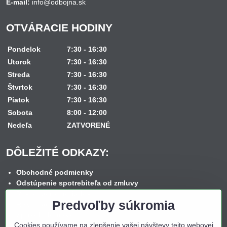
E-mail:
info@odbojna.sk
OTVÁRACIE HODINY
Pondelok
7:30 - 16:30
Utorok
7:30 - 16:30
Streda
7:30 - 16:30
Štvrtok
7:30 - 16:30
Piatok
7:30 - 16:30
Sobota
8:00 - 12:00
Nedeľa
ZATVORENÉ
DÔLEŽITÉ ODKAZY:
Obchodné podmienky
Odstúpenie spotrebiteľa od zmluvy
Reklamačný poriadok
Predvoľby súkromia
Reklamačný formulár
Spôsob dopravy
Cookies používame na zlepšenie vašej návštevy tejto webovej
Spôsob platby