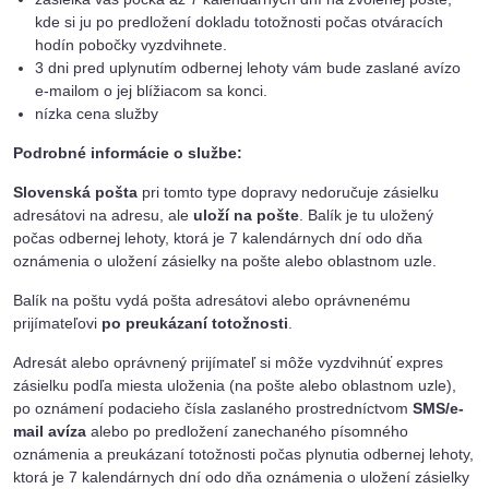
kde si ju po predložení dokladu totožnosti počas otváracích
hodín pobočky vyzdvihnete.
3 dni pred uplynutím odbernej lehoty vám bude zaslané avízo
e-mailom o jej blížiacom sa konci.
nízka cena služby
Podrobné informácie o službe:
Slovenská pošta
pri tomto type dopravy nedoručuje zásielku
adresátovi na adresu, ale
uloží na pošte
. Balík je tu uložený
počas odbernej lehoty, ktorá je 7 kalendárnych dní odo dňa
oznámenia o uložení zásielky na pošte alebo oblastnom uzle.
Balík na poštu vydá pošta adresátovi alebo oprávnenému
prijímateľovi
po preukázaní totožnosti
.
Adresát alebo oprávnený prijímateľ si môže vyzdvihnúť expres
zásielku podľa miesta uloženia (na pošte alebo oblastnom uzle),
po oznámení podacieho čísla zaslaného prostredníctvom
SMS/e-
mail avíza
alebo po predložení zanechaného písomného
oznámenia a preukázaní totožnosti počas plynutia odbernej lehoty,
ktorá je 7 kalendárnych dní odo dňa oznámenia o uložení zásielky