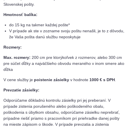
Slovenskej pošty.
Hmotnosť balíka:
do 15 kg na takmer každej pošte*
V prípade ak ste v zozname svoju poštu nenašli, je to z dôvodu,
že Vaša pošta danú službu neposkytuje
Rozmery:
Max. rozmery:
200 cm pre ktorýkoľvek z rozmerov, alebo 300 cm
pre súčet dĺžky a najväčšieho obvodu meraného v inom smere ako
dĺžka
V cene služby je
poistenie zásielky
v hodnote
1000 € s DPH
.
Prevzatie zásielky:
Odporúčame dôkladnú kontrolu zásielky pri jej preberaní. V
prípade zistenia porušeného alebo poškodeného obalu,
poškodenia s úbytkom obsahu, odporúčame zásielku neprebrať,
prípadne riešiť priamo s pracovníkom pri priehradke danej pošty
na mieste zápisom o škode. V prípade prevzatia a zistenia