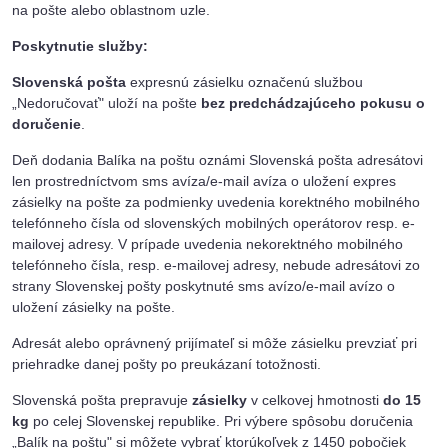
na pošte alebo oblastnom uzle.
Poskytnutie služby:
Slovenská pošta
expresnú zásielku označenú službou
„Nedoručovať" uloží na pošte
bez predchádzajúceho pokusu o
doručenie
.
Deň dodania Balíka na poštu oznámi Slovenská pošta adresátovi
len prostredníctvom sms avíza/e-mail avíza o uložení expres
zásielky na pošte za podmienky uvedenia korektného mobilného
telefónneho čísla od slovenských mobilných operátorov resp. e-
mailovej adresy. V prípade uvedenia nekorektného mobilného
telefónneho čísla, resp. e-mailovej adresy, nebude adresátovi zo
strany Slovenskej pošty poskytnuté sms avízo/e-mail avízo o
uložení zásielky na pošte.
Adresát alebo oprávnený prijímateľ si môže zásielku prevziať pri
priehradke danej pošty po preukázaní totožnosti.
Slovenská pošta prepravuje
zásielky
v celkovej hmotnosti
do 15
kg
po celej Slovenskej republike. Pri výbere spôsobu doručenia
„Balík na poštu" si môžete vybrať ktorúkoľvek z 1450 pobočiek