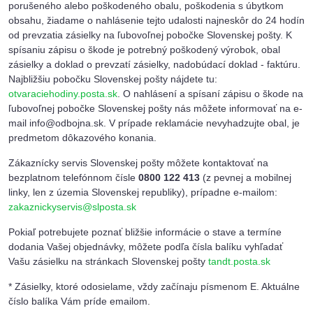
porušeného alebo poškodeného obalu, poškodenia s úbytkom
obsahu, žiadame o nahlásenie tejto udalosti najneskôr do 24 hodín
od prevzatia zásielky na ľubovoľnej pobočke Slovenskej pošty. K
spísaniu zápisu o škode je potrebný poškodený výrobok, obal
zásielky a doklad o prevzatí zásielky, nadobúdací doklad - faktúru.
Najbližšiu pobočku Slovenskej pošty nájdete tu:
otvaraciehodiny.posta.sk
. O nahlásení a spísaní zápisu o škode na
ľubovoľnej pobočke Slovenskej pošty nás môžete informovať na e-
mail info@odbojna.sk. V prípade reklamácie nevyhadzujte obal, je
predmetom dôkazového konania.
Zákaznícky servis Slovenskej pošty môžete kontaktovať na
bezplatnom telefónnom čísle
0800 122 413
(z pevnej a mobilnej
linky, len z územia Slovenskej republiky), prípadne e-mailom:
zakaznickyservis@slposta.sk
Pokiaľ potrebujete poznať bližšie informácie o stave a termíne
dodania Vašej objednávky, môžete podľa čísla balíku vyhľadať
Vašu zásielku na stránkach Slovenskej pošty
tandt.posta.sk
* Zásielky, ktoré odosielame, vždy začínaju písmenom E. Aktuálne
číslo balíka Vám príde emailom.