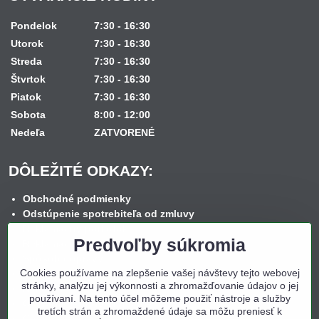
Pondelok
7:30 - 16:30
Utorok
7:30 - 16:30
Streda
7:30 - 16:30
Štvrtok
7:30 - 16:30
Piatok
7:30 - 16:30
Sobota
8:00 - 12:00
Nedeľa
ZATVORENÉ
DÔLEŽITÉ ODKAZY:
Obchodné podmienky
Odstúpenie spotrebiteľa od zmluvy
Reklamačný poriadok
Predvoľby súkromia
Reklamačný formulár
Spôsob dopravy
Cookies používame na zlepšenie vašej návštevy tejto webovej
Spôsob platby
stránky, analýzu jej výkonnosti a zhromažďovanie údajov o jej
Nákup na splátky
používaní. Na tento účel môžeme použiť nástroje a služby
Ochrana osobných údajov
tretích strán a zhromaždené údaje sa môžu preniesť k
Cookies