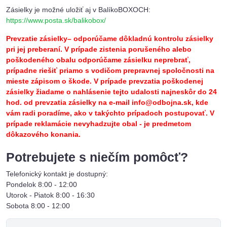
Zásielky je možné uložiť aj v BalíkoBOXOCH:
https://www.posta.sk/balikobox/
Prevzatie zásielky– odporúčame dôkladnú kontrolu zásielky
pri jej preberaní. V prípade zistenia porušeného alebo
poškodeného obalu odporúčame zásielku neprebrať,
prípadne riešiť priamo s vodičom prepravnej spoločnosti na
mieste zápisom o škode. V prípade prevzatia poškodenej
zásielky žiadame o nahlásenie tejto udalosti najneskôr do 24
hod. od prevzatia zásielky na e-mail info@odbojna.sk, kde
vám radi poradíme, ako v takýchto prípadoch postupovať. V
prípade reklamácie nevyhadzujte obal - je predmetom
dôkazového konania.
Potrebujete s niečím pomôcť?
Telefonický kontakt je dostupný:
Pondelok 8:00 - 12:00
Utorok - Piatok 8:00 - 16:30
Sobota 8:00 - 12:00