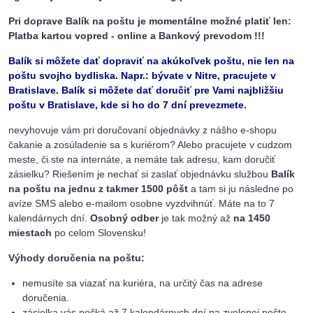
Pri doprave Balík na poštu je momentálne možné platiť len:
Platba kartou vopred - online a Bankový prevodom !!!
Balík si môžete dať dopraviť na akúkoľvek poštu, nie len na
poštu svojho bydliska. Napr.: bývate v Nitre, pracujete v
Bratislave. Balík si môžete dať doručiť pre Vami najbližšiu
poštu v Bratislave, kde si ho do 7 dní prevezmete.
nevyhovuje vám pri doručovaní objednávky z nášho e-shopu
čakanie a zosúladenie sa s kuriérom? Alebo pracujete v cudzom
meste, či ste na internáte, a nemáte tak adresu, kam doručiť
zásielku? Riešením je nechať si zaslať objednávku službou
Balík
na poštu na jednu z takmer 1500 pôšt
a tam si ju následne po
avíze SMS alebo e-mailom osobne vyzdvihnúť. Máte na to 7
kalendárnych dní.
Osobný odber
je tak možný až
na 1450
miestach
po celom Slovensku!
Výhody doručenia na poštu:
nemusíte sa viazať na kuriéra, na určitý čas na adrese
doručenia.
zásielka vás počká až 7 kalendárnych dní na zvolenej pošte,