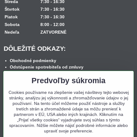
Streda
7:30 - 16:30
Štvrtok
7:30 - 16:30
Piatok
7:30 - 16:30
Sobota
8:00 - 12:00
Nedeľa
ZATVORENÉ
DÔLEŽITÉ ODKAZY:
Obchodné podmienky
Odstúpenie spotrebiteľa od zmluvy
Reklamačný poriadok
Predvoľby súkromia
Reklamačný formulár
Spôsob dopravy
Cookies používame na zlepšenie vašej návštevy tejto webovej
Spôsob platby
stránky, analýzu jej výkonnosti a zhromažďovanie údajov o jej
Nákup na splátky
používaní. Na tento účel môžeme použiť nástroje a služby
Ochrana osobných údajov
tretích strán a zhromaždené údaje sa môžu preniesť k
Cookies
partnerom v EÚ, USA alebo iných krajinách. Kliknutím na
Kontakt
„Prijať všetky cookies“ vyjadrujete svoj súhlas s týmto
spracovaním. Nižšie môžete nájsť podrobné informácie alebo
upraviť svoje preferencie.